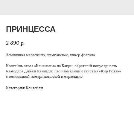
ПРИНЦЕССА
2 890
р.
Земляника мараскино, шампанское, ликер фрагола
Коктейль отеля «Квисизана» на Капри, обретший популярность
благодаря Джеки Кеннеди. Это изысканный твист на «Кир Рояль»
с земляникой, замаринованной в мараскино
Категория: Коктейли