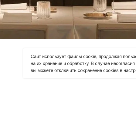
Сайт использует файлы cookie, продолжая польз
на их хранение и обработку
. В случае несогласи
вы можете отключить сохранение cookies в настр
@bergamotrest
+7
ООО «Бергамот»
Элект
ОГРН 1247800108027
Полит
ИНН 7813683660
Польз
КПП 781301001