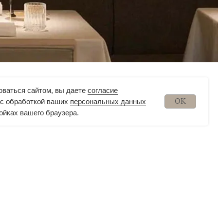
оваться сайтом, вы даете
согласие
OK
я с обработкой ваших
персональных данных
ойках вашего браузера.
 (967) 967-55-05
bergamot.rest@yandex.ru
ронный уголок потребителя
Работа с сайтом
ика конфиденциальности
овательское Соглашение