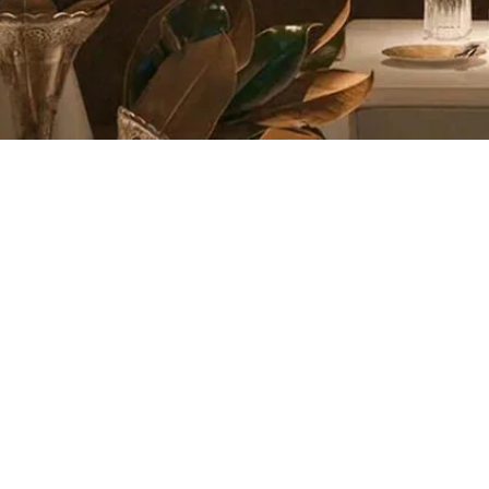
г. Санкт-Петербург, ул. Малая Зеленина, 4,
клубный дом «Квадрия»
Юр.адрес: 97110, Россия, г. Санкт-Петербург, вн.тер.г.
Муниципальный округ Чкаловское, ул. Малая Зеленина, д. 4, стр.
1, помещ. 6Н
Все цены, указанные на сайте, не являются публичной офертой